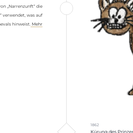
von „Narrenzunft“ die
“ verwendet, was auf
evals hinweist.
Mehr
1862
Kürung des Prinze