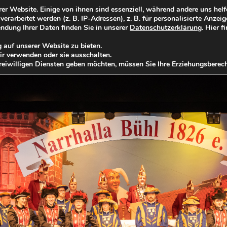
 Website. Einige von ihnen sind essenziell, während andere uns helf
arbeitet werden (z. B. IP-Adressen), z. B. für personalisierte Anzei
HOME
ÜBER UNS
VERANSTALTUNGEN
KAM
ndung Ihrer Daten finden Sie in unserer
Datenschutzerklärung
. Hier f
 auf unserer Website zu bieten.
ir verwenden oder sie ausschalten.
reiwilligen Diensten geben möchten, müssen Sie Ihre Erziehungsberech