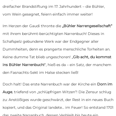
dreifacher Brandstiftung im 17. Jahrhundert – die Bühler,
vom Wein gesegnet, feiern einfach immer weiter!
Im Herzen der Gaudi thronte die
„Bühler Narrengesellschaft“
mit ihrem berühmt-berüchtigten Narrenbuch! Dieses in
Schafspelz gebundene Werk war der Endgegner aller
Dummheiten, denn es prangerte menschliche Torheiten an.
Keine dumme Tat blieb ungeschoren! „
Gib acht, du kommst
ins Bühler Narrenbuch!
“, hieß es da – ein Satz, der manchem
den Fasnachts-Sekt im Halse stecken ließ!
Doch halt! Das erste Narrenbuch war der Kirche ein
Dorn im
Auge
, triefend von „schlüpfrigen Witzen“! Die Zensur schlug
zu: Anstößiges wurde geschwärzt, der Rest in ein neues Buch
kopiert, und das Original landete… im Feuer! So entstand 1701
das zweite Narrenbuch, dessen Verbleib bis heute ein