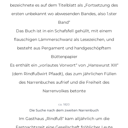
bezeichnete es auf dem Titelblatt als „Fortsetzung des
ersten unbekannt wo abwesenden Bandes, also 1.ster
Band“
Das Buch ist in ein Schafsfell gehüllt, mit einem
flauschigen Lämmerschwanz als Lesezeichen, und
besteht aus Pergament und handgeschöpftem
Büttenpapier
Es enthält ein „vorlautes Vorwort“ von „Hanswurst XIII“
(dem Rindfußwirt Pfaadt), das zum jährlichen Füllen
des Narrenbuches aufrief und die Freiheit des
Narrenvolkes betonte
ca. 1820
Die Suche nach dem zweiten Narrenbuch
Im Gasthaus „Rindfuß“ kam alljährlich um die
Fastnachtszeit eine Gesellschaft fröhlicher Leute